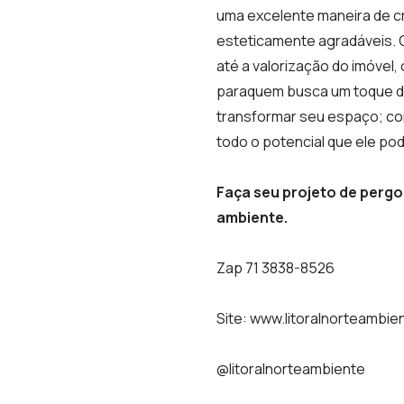
uma excelente maneira de cri
esteticamente agradáveis. 
até a valorização do imóvel
paraquem busca um toque de
transformar seu espaço; com
todo o potencial que ele po
Faça seu projeto de pergol
ambiente.
Zap 71 3838-8526
Site: www.litoralnorteambie
@litoralnorteambiente