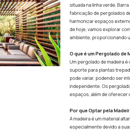
situada na linha verde, Barr
fabricação de pergolados d
harmonizar espaços externos
de hoje, vamos explorar co
ambiente, proporcionando u
O que é um Pergolado de 
Um pergolado de madeira é u
suporte para plantas trepa
pode variar, podendo ser in
independente. Os pergolado
espaços, além de oferecer 
Por que Optar pela Madei
A madeira é um material alt
especialmente devido a suas